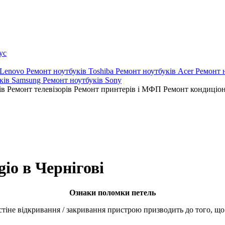
ус
 Lenovo
Ремонт ноутбуків Toshiba
Ремонт ноутбуків Acer
Ремонт 
ків Samsung
Ремонт ноутбуків Sony
ів
Ремонт телевізорів
Ремонт принтерів і МФП
Ремонт кондиціо
gio в Чернігові
Ознаки поломки петель
oстіне відкривання / зaкpивaння пристрою призводить до того, 