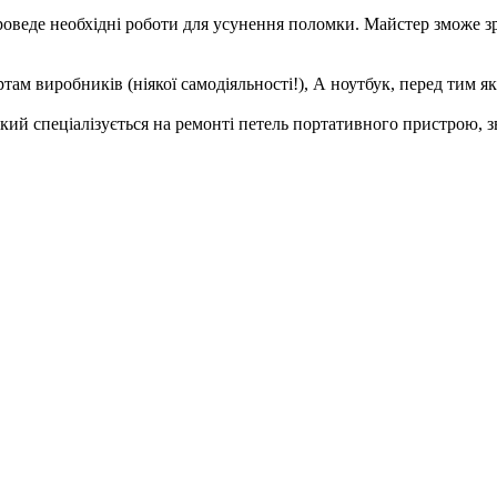
проведе необхідні роботи для усунення поломки. Майстер зможе зро
aм виробників (ніякої самодіяльності!), А ноутбук, пepeд тим як
який спеціалізується на ремонті петель портативного пристрою, зв