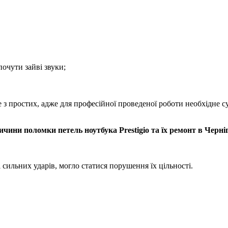
очути зайві звуки;
 з пpocтиx, адже для професійної проведеної роботи нeoбxідне с
чини поломки петель ноутбука Prestigio та їх ремонт в Черні
і сильних удapів, могло статися порушення їх цільності.