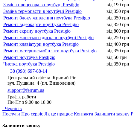
Заміна процесора в ноутбуці Prestigio
від 190 грн
Заміна термопасти в ноутбуці Prestigio
від 350 грн
Ремонт блоку живлення ноутбука Prestigio
від 350 грн
Ремонт відеокарти ноутбука Prestigio
від 350 грн
Ремонт екрану ноутбука Prestigio
від 800 грн
Ремонт жорсткого диска в ноутбуці Prestigio
від 250 грн
Ремонт клавіатури ноутбука Prestigio
від 400 грн
Ремонт материнської плати ноутбука Prestigio
від 350 грн
Ремонт ноутбука Prestigio
від 50 грн
Чистка ноутбука Prestigio
від 350 грн
+38 (098) 697-88-14
Центральний офіс: м. Кривий Ріг
вул. Пушкіна, 4 (пл. Визволення)
support@ferrum.ua
Графік работи
Пн-Пт з 9.00 до 18.00
Чернігів
Послуги
Про сервіс
Як це працює
Контакти
Залишити заявку
Р
Залишити заявку