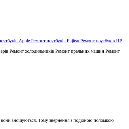
ноутбуків Apple
Ремонт ноутбуків Fujitsu
Ремонт ноутбуків HP
нерів
Ремонт холодильників
Ремонт пральних машин
Ремонт
що вони зношуються. Тому звернення з подібною поломкою -