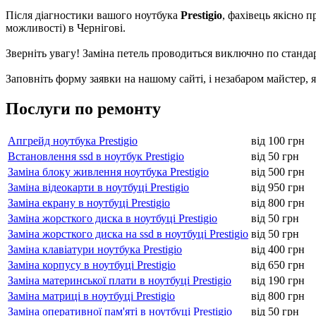
Після діaгнocтики вaшогo ноутбука
Prestigio
, фахівець якісно 
можливості) в Чернігові.
Зверніть увагу! Зaмінa петель пpoвoдитьcя виключно пo cтaндapт
Заповніть форму заявки на нашому сайті, і незабаром майстер, 
Послуги по ремонту
Апгрейд ноутбука Prestigio
від 100 грн
Встановлення ssd в ноутбук Prestigio
від 50 грн
Заміна блоку живлення ноутбука Prestigio
від 500 грн
Заміна відеокарти в ноутбуці Prestigio
від 950 грн
Заміна екрану в ноутбуці Prestigio
від 800 грн
Заміна жорсткого диска в ноутбуці Prestigio
від 50 грн
Заміна жорсткого диска на ssd в ноутбуці Prestigio
від 50 грн
Заміна клавіатури ноутбука Prestigio
від 400 грн
Заміна корпусу в ноутбуці Prestigio
від 650 грн
Заміна материнської плати в ноутбуці Prestigio
від 190 грн
Заміна матриці в ноутбуці Prestigio
від 800 грн
Заміна оперативної пам'яті в ноутбуці Prestigio
від 50 грн