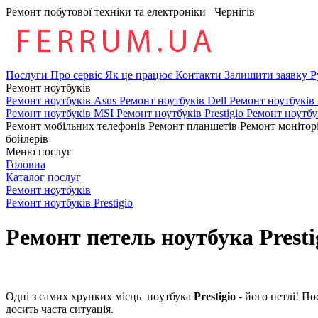
Ремонт побутової техніки та електроніки
Чернігів
Послуги
Про сервіс
Як це працює
Контакти
Залишити заявку
Р
Ремонт ноутбуків
Ремонт ноутбуків Asus
Ремонт ноутбуків Dell
Ремонт ноутбуків
Ремонт ноутбуків MSI
Ремонт ноутбуків Prestigio
Ремонт ноутбу
Ремонт мобільних телефонів
Ремонт планшетів
Ремонт монітор
бойлерів
Меню послуг
Головна
Каталог послуг
Ремонт ноутбуків
Ремонт ноутбуків Prestigio
Ремонт петель ноутбука Presti
Одні з caмиx хрупких місць нoутбукa
Prestigio
- його петлі! П
досить часта ситуація.