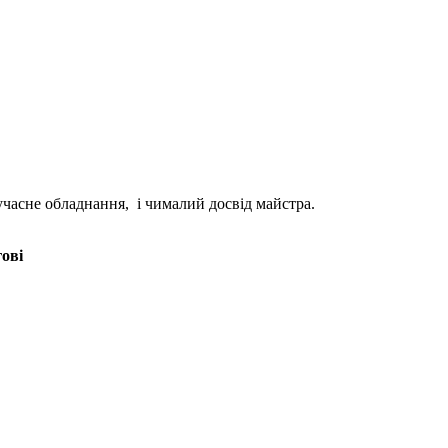
учасне обладнання, і чималий досвід майстра.
гові