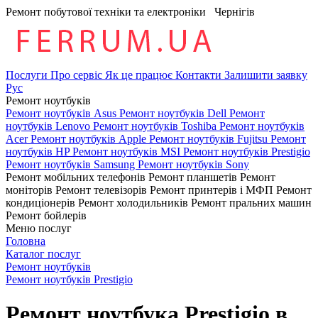
Ремонт побутової техніки та електроніки
Чернігів
Послуги
Про сервіс
Як це працює
Контакти
Залишити заявку
Рус
Ремонт ноутбуків
Ремонт ноутбуків Asus
Ремонт ноутбуків Dell
Ремонт
ноутбуків Lenovo
Ремонт ноутбуків Toshiba
Ремонт ноутбуків
Acer
Ремонт ноутбуків Apple
Ремонт ноутбуків Fujitsu
Ремонт
ноутбуків HP
Ремонт ноутбуків MSI
Ремонт ноутбуків Prestigio
Ремонт ноутбуків Samsung
Ремонт ноутбуків Sony
Ремонт мобільних телефонів
Ремонт планшетів
Ремонт
моніторів
Ремонт телевізорів
Ремонт принтерів і МФП
Ремонт
кондиціонерів
Ремонт холодильників
Ремонт пральних машин
Ремонт бойлерів
Меню послуг
Головна
Каталог послуг
Ремонт ноутбуків
Ремонт ноутбуків Prestigio
Ремонт ноутбука Prestigio в