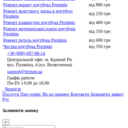
Ремонт екрану ноутбука Prestigio
від 800 грн
Ремонт жорсткого диска в ноутбуці
від 250 грн
Prestigio
Ремонт клавіатури ноутбука Prestigio
від 400 грн
Ремонт материнської плати ноутбука
від 350 грн
Prestigio
Ремонт петель ноутбука Prestigio
від 600 грн
Чистка ноутбука Prestigio
від 350 грн
+38 (098) 697-88-14
Центральний офіс: м. Кривий Ріг
вул. Пушкіна, 4 (пл. Визволення)
support@ferrum.ua
Графік работи
Пн-Пт з 9.00 до 18.00
Чернігів
Послуги
Про сервіс
Як це працює
Контакти
Залишити заявку
Рус
Залишити заявку
×