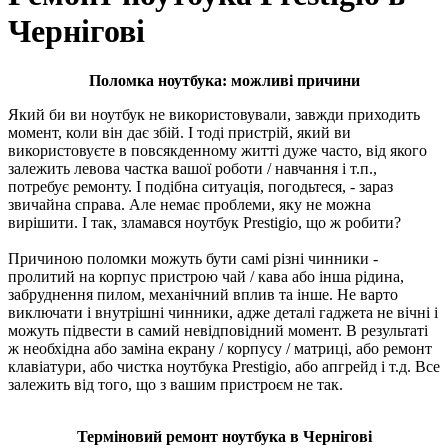
Чернігові
Поломка ноутбука: можливі причини
Який би ви ноутбук не використовували, завжди приходить
момент, коли він дає збій. І тоді пристрій, який ви
використовуєте в повсякденному житті дуже часто, від якого
залежить левова частка вашої роботи / навчання і т.п.,
потребує ремонту. І подібна ситуація, погодьтеся, - зараз
звичайна справа. Але немає проблеми, яку не можна
вирішити. І так, зламався ноутбук Prestigio, що ж робити?
Причиною поломки можуть бути самі різні чинники -
пролитий на корпус пристрою чай / кава або інша рідина,
забруднення пилом, механічний вплив та інше. Не варто
виключати і внутрішні чинники, адже деталі гаджета не вічні і
можуть підвести в самий невідповідний момент. В результаті
ж необхідна або заміна екрану / корпусу / матриці, або ремонт
клавіатури, або чистка ноутбука Prestigio, або апгрейд і т.д. Все
залежить від того, що з вашим пристроєм не так.
Терміновий ремонт ноутбука в Чернігові