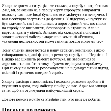
Якщо неприємна ситуація вже сталася, а ноутбук потрібен вам
24/7, ви, звичайно ж, в першу чергу спробуєте виправити
поломку самі, але іноді буває, що все закінчується невдачею, і
вам необхідно звертатися до фахівця. У підсумку - ноутбук як
був зламаний, так і залишився, а дорогоцінний час, що пішов
на спробу все виправити, безповоротно втрачено. Але не
варто впадати у відчай. Залежно від складності поломки і
завантаженості майстрів-партнерів компанії «Ferrum»,
усунення несправностей може зайняти зовсім мінімум часу.
Тому клієнти звертаються в нашу сервісну компанію, з якою
співпрацюють кращі фахівці з ремонту ноутбуків в Чернігові!
І, якщо вас цікавить ремонт ноутбука, ви звернулися за
адресою - залишайте заявку, і будемо вирішувати проблему!
При цьому ви можете розраховувати на індивідуальний підхід,
якісний і гранично швидкий сервіс.
Якщо у фахівця є можливість, і поломка дозволяє зробити її
усунення в дома, тоді майстер приїде до вас. Адже ми завжди
за те, щоб ви отримували найсучасніший сервіс.
Довірте ремонт ноутбука Prestigio тим, хто вміє це робити.
Послуги по ремонту