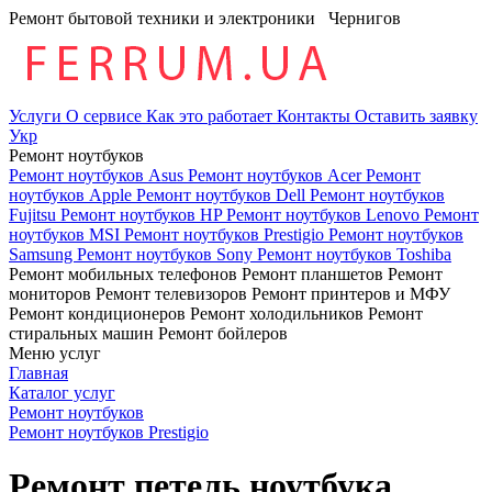
Ремонт бытовой техники и электроники
Чернигов
Услуги
О сервисе
Как это работает
Контакты
Оставить заявку
Укр
Ремонт ноутбуков
Ремонт ноутбуков Asus
Ремонт ноутбуков Acer
Ремонт
ноутбуков Apple
Ремонт ноутбуков Dell
Ремонт ноутбуков
Fujitsu
Ремонт ноутбуков HP
Ремонт ноутбуков Lenovo
Ремонт
ноутбуков MSI
Ремонт ноутбуков Prestigio
Ремонт ноутбуков
Samsung
Ремонт ноутбуков Sony
Ремонт ноутбуков Toshiba
Ремонт мобильных телефонов
Ремонт планшетов
Ремонт
мониторов
Ремонт телевизоров
Ремонт принтеров и МФУ
Ремонт кондиционеров
Ремонт холодильников
Ремонт
стиральных машин
Ремонт бойлеров
Меню услуг
Главная
Каталог услуг
Ремонт ноутбуков
Ремонт ноутбуков Prestigio
Ремонт петель ноутбука