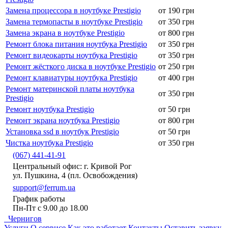
Замена процессора в ноутбуке Prestigio
от 190 грн
Замена термопасты в ноутбуке Prestigio
от 350 грн
Замена экрана в ноутбуке Prestigio
от 800 грн
Ремонт блока питания ноутбука Prestigio
от 350 грн
Ремонт видеокарты ноутбука Prestigio
от 350 грн
Ремонт жёсткого диска в ноутбуке Prestigio
от 250 грн
Ремонт клавиатуры ноутбука Prestigio
от 400 грн
Ремонт материнской платы ноутбука
от 350 грн
Prestigio
Ремонт ноутбука Prestigio
от 50 грн
Ремонт экрана ноутбука Prestigio
от 800 грн
Установка ssd в ноутбук Prestigio
от 50 грн
Чистка ноутбука Prestigio
от 350 грн
(067) 441-41-91
Центральный офис: г. Кривой Рог
ул. Пушкина, 4 (пл. Освобождения)
support@ferrum.ua
График работы
Пн-Пт с 9.00 до 18.00
Чернигов
Услуги
О сервисе
Как это работает
Контакты
Оставить заявку