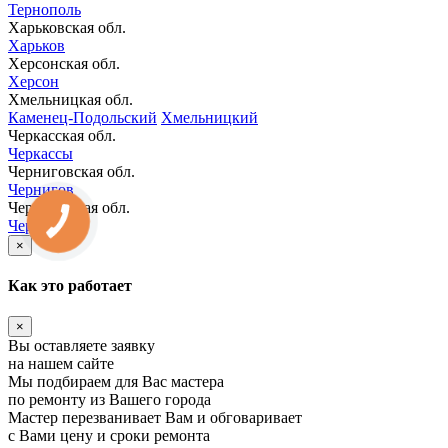
Тернополь
Харьковская обл.
Харьков
Херсонская обл.
Херсон
Хмельницкая обл.
Каменец-Подольский
Хмельницкий
Черкасская обл.
Черкассы
Черниговская обл.
Чернигов
Черновицкая обл.
КНОПКА
Черновцы
ЗВ'ЯЗКУ
×
Как это работает
×
Вы оставляете заявку
на нашем сайте
Мы подбираем для Вас мастера
по ремонту из Вашего города
Мастер перезванивает Вам и обговаривает
с Вами цену и сроки ремонта