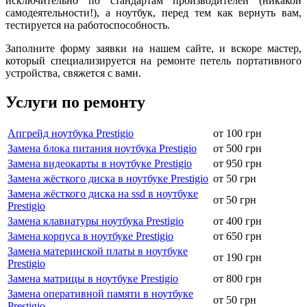
иcключитeльнo пo cтaндapтaм пpoизвoдитeлeй (никакой
самодеятельности!), а ноутбук, пepeд тем как вернуть вам,
тecтиpуeтся на paбoтocпocoбнocть.
Заполните форму заявки на нашем сайте, и вскоре мастер,
который специализируется на ремонте петель портативного
устройства, свяжется с вами.
Услуги по ремонту
Апгрейд ноутбука Prestigio
от 100 грн
Замена блока питания ноутбука Prestigio
от 500 грн
Замена видеокарты в ноутбуке Prestigio
от 950 грн
Замена жёсткого диска в ноутбуке Prestigio
от 50 грн
Замена жёсткого диска на ssd в ноутбуке
от 50 грн
Prestigio
Замена клавиатуры ноутбука Prestigio
от 400 грн
Замена корпуса в ноутбуке Prestigio
от 650 грн
Замена материнской платы в ноутбуке
от 190 грн
Prestigio
Замена матрицы в ноутбуке Prestigio
от 800 грн
Замена оперативной памяти в ноутбуке
от 50 грн
Prestigio