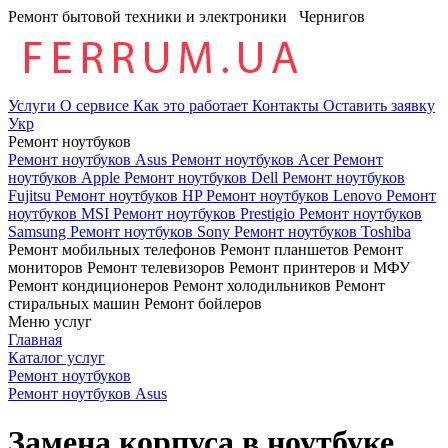
Ремонт бытовой техники и электроники
Чернигов
Услуги
О сервисе
Как это работает
Контакты
Оставить заявку
Укр
Ремонт ноутбуков
Ремонт ноутбуков Asus
Ремонт ноутбуков Acer
Ремонт
ноутбуков Apple
Ремонт ноутбуков Dell
Ремонт ноутбуков
Fujitsu
Ремонт ноутбуков HP
Ремонт ноутбуков Lenovo
Ремонт
ноутбуков MSI
Ремонт ноутбуков Prestigio
Ремонт ноутбуков
Samsung
Ремонт ноутбуков Sony
Ремонт ноутбуков Toshiba
Ремонт мобильных телефонов
Ремонт планшетов
Ремонт
мониторов
Ремонт телевизоров
Ремонт принтеров и МФУ
Ремонт кондиционеров
Ремонт холодильников
Ремонт
стиральных машин
Ремонт бойлеров
Меню услуг
Главная
Каталог услуг
Ремонт ноутбуков
Ремонт ноутбуков Asus
Замена корпуса в ноутбуке