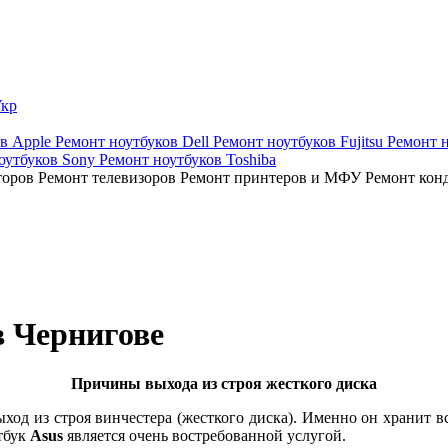
кр
ов Apple
Ремонт ноутбуков Dell
Ремонт ноутбуков Fujitsu
Ремонт 
оутбуков Sony
Ремонт ноутбуков Toshiba
торов
Ремонт телевизоров
Ремонт принтеров и МФУ
Ремонт кон
в Чернигове
Причины выхода из строя жесткого диска
ыход из строя винчестера (жесткого диска). Именно он хранит
тбук
Asus
является очень востребованной услугой.