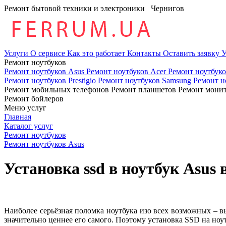
Ремонт бытовой техники и электроники
Чернигов
Услуги
О сервисе
Как это работает
Контакты
Оставить заявку
У
Ремонт ноутбуков
Ремонт ноутбуков Asus
Ремонт ноутбуков Acer
Ремонт ноутбук
Ремонт ноутбуков Prestigio
Ремонт ноутбуков Samsung
Ремонт н
Ремонт мобильных телефонов
Ремонт планшетов
Ремонт мони
Ремонт бойлеров
Меню услуг
Главная
Каталог услуг
Ремонт ноутбуков
Ремонт ноутбуков Asus
Установка ssd в ноутбук Asus 
Наиболее серьёзная поломка ноутбука изо всех возможных – в
значительно ценнее его самого. Поэтому установка SSD на ноу