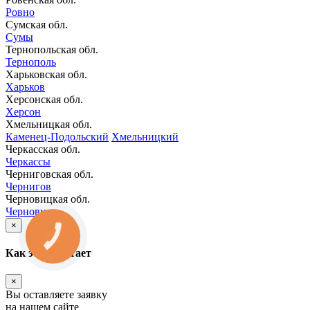
Ровно
Сумская обл.
Сумы
Тернопольская обл.
Тернополь
Харьковская обл.
Харьков
Херсонская обл.
Херсон
Хмельницкая обл.
Каменец-Подольский
Хмельницкий
Черкасская обл.
Черкассы
Черниговская обл.
Чернигов
Черновицкая обл.
Черновцы
×
КНОПКА
ЗВ'ЯЗКУ
Как это работает
×
Вы оставляете заявку
на нашем сайте