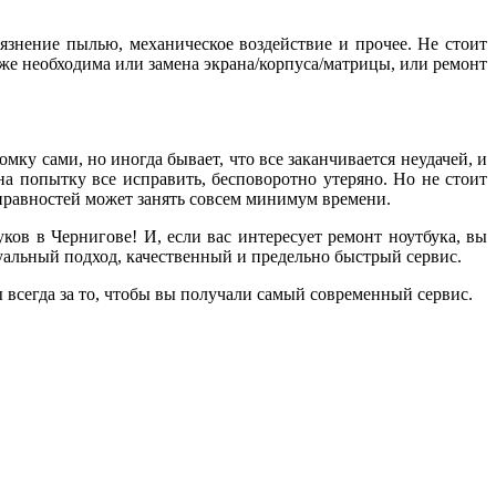
язнение пылью, механическое воздействие и прочее. Не стоит
 же необходима или замена экрана/корпуса/матрицы, или ремонт
мку сами, но иногда бывает, что все заканчивается неудачей, и
на попытку все исправить, бесповоротно утеряно. Но не стоит
правностей может занять совсем минимум времени.
в в Чернигове! И, если вас интересует ремонт ноутбука, вы
уальный подход, качественный и предельно быстрый сервис.
ы всегда за то, чтобы вы получали самый современный сервис.