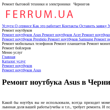
Ремонт бытовой техники и электроники
Чернигов
Услуги
О сервисе
Как это работает
Контакты
Оставить заявку
У
Ремонт ноутбуков
Ремонт ноутбуков Asus
Ремонт ноутбуков Acer
Ремонт ноутбук
Ремонт ноутбуков Prestigio
Ремонт ноутбуков Samsung
Ремонт н
Ремонт мобильных телефонов
Ремонт планшетов
Ремонт мони
Ремонт бойлеров
Меню услуг
Главная
Каталог услуг
Ремонт ноутбуков
Ремонт ноутбуков Asus
Ремонт ноутбука Asus в Черни
Какой бы ноутбук вы не использовали, всегда приходит момен
львиная доля вашей работы/учебы и т.п., требует ремонта. И п