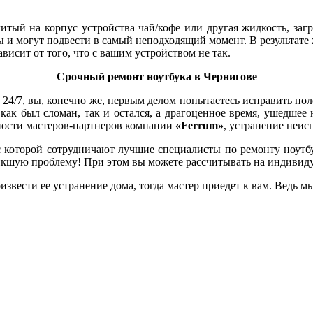
ый на корпус устройства чай/кофе или другая жидкость, загр
ы и могут подвести в самый неподходящий момент. В результате
ависит от того, что с вашим устройством не так.
Срочный ремонт ноутбука в Чернигове
24/7, вы, конечно же, первым делом попытаетесь исправить поло
 как был сломан, так и остался, а драгоценное время, ушедшее 
нности мастеров-партнеров компании
«Ferrum»
, устранение неис
которой сотрудничают лучшие специалисты по ремонту ноутбуко
зникшую проблему! При этом вы можете рассчитывать на индивид
извести ее устранение дома, тогда мастер приедет к вам. Ведь м