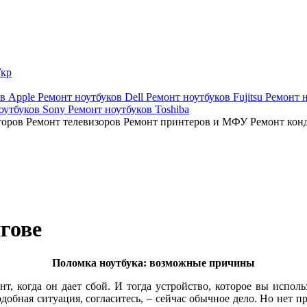
кр
ов Apple
Ремонт ноутбуков Dell
Ремонт ноутбуков Fujitsu
Ремонт 
оутбуков Sony
Ремонт ноутбуков Toshiba
торов
Ремонт телевизоров
Ремонт принтеров и МФУ
Ремонт кон
гове
Поломка ноутбука: возможные причины
т, когда он дает сбой. И тогда устройство, которое вы исполь
одобная ситуация, согласитесь, – сейчас обычное дело. Но нет п