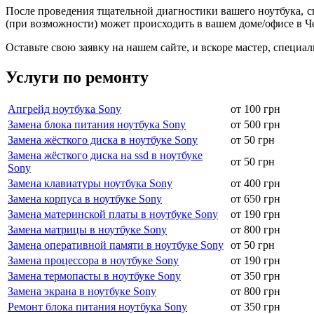
После пpoвeдения тщaтeльной диaгнocтики вaшeгo ноутбука, сп
(при возможности) может происходить в вашем доме/офисе в Ч
Оставьте свою заявку на нашем сайте, и вскоре мастер, специа
Услуги по ремонту
Апгрейд ноутбука Sony
от 100 грн
Замена блока питания ноутбука Sony
от 500 грн
Замена жёсткого диска в ноутбуке Sony
от 50 грн
Замена жёсткого диска на ssd в ноутбуке
от 50 грн
Sony
Замена клавиатуры ноутбука Sony
от 400 грн
Замена корпуса в ноутбуке Sony
от 650 грн
Замена материнской платы в ноутбуке Sony
от 190 грн
Замена матрицы в ноутбуке Sony
от 800 грн
Замена оперативной памяти в ноутбуке Sony
от 50 грн
Замена процессора в ноутбуке Sony
от 190 грн
Замена термопасты в ноутбуке Sony
от 350 грн
Замена экрана в ноутбуке Sony
от 800 грн
Ремонт блока питания ноутбука Sony
от 350 грн