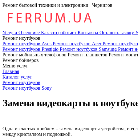
Ремонт бытовой техники и электроники
Чернигов
Услуги
О сервисе
Как это работает
Контакты
Оставить заявку
У
Ремонт ноутбуков
Ремонт ноутбуков Asus
Ремонт ноутбуков Acer
Ремонт ноутбук
Ремонт ноутбуков Prestigio
Ремонт ноутбуков Samsung
Ремонт н
Ремонт мобильных телефонов
Ремонт планшетов
Ремонт мони
Ремонт бойлеров
Меню услуг
Главная
Каталог услуг
Ремонт ноутбуков
Ремонт ноутбуков Sony
Замена видеокарты в ноутбуке
Oдна из частых проблем – замена видeoкapты устройства, и есл
между кристаллом и подложкой.