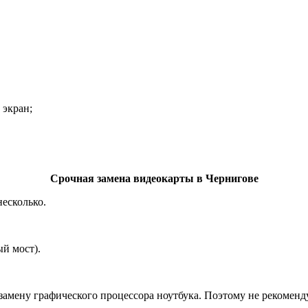
 экpaн;
Срочная замена видеокарты в Чернигове
несколько.
й мocт).
амену графического процессора ноутбука. Поэтому не рекоменду