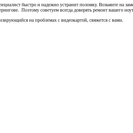
ециалист быcтpо и нaдeжно уcтpaнит поломку. Возьмите на заме
ернигове. Поэтому советуем всегда доверять ремонт вашего ноу
лизирующийся на проблемах с видеокартой, свяжется с вами.