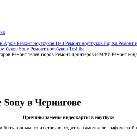
кр
ов Apple
Ремонт ноутбуков Dell
Ремонт ноутбуков Fujitsu
Ремонт 
оутбуков Sony
Ремонт ноутбуков Toshiba
торов
Ремонт телевизоров
Ремонт принтеров и МФУ
Ремонт кон
 Sony в Чернигове
Причины замены видеокарты в ноутбуке
и быть точным, то из строя выходит на самом деле графический п