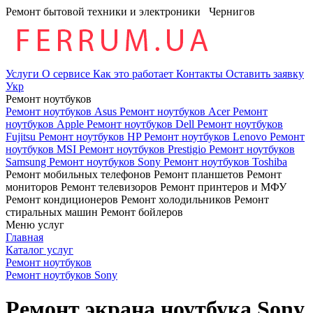
Ремонт бытовой техники и электроники
Чернигов
Услуги
О сервисе
Как это работает
Контакты
Оставить заявку
Укр
Ремонт ноутбуков
Ремонт ноутбуков Asus
Ремонт ноутбуков Acer
Ремонт
ноутбуков Apple
Ремонт ноутбуков Dell
Ремонт ноутбуков
Fujitsu
Ремонт ноутбуков HP
Ремонт ноутбуков Lenovo
Ремонт
ноутбуков MSI
Ремонт ноутбуков Prestigio
Ремонт ноутбуков
Samsung
Ремонт ноутбуков Sony
Ремонт ноутбуков Toshiba
Ремонт мобильных телефонов
Ремонт планшетов
Ремонт
мониторов
Ремонт телевизоров
Ремонт принтеров и МФУ
Ремонт кондиционеров
Ремонт холодильников
Ремонт
стиральных машин
Ремонт бойлеров
Меню услуг
Главная
Каталог услуг
Ремонт ноутбуков
Ремонт ноутбуков Sony
Ремонт экрана ноутбука Sony