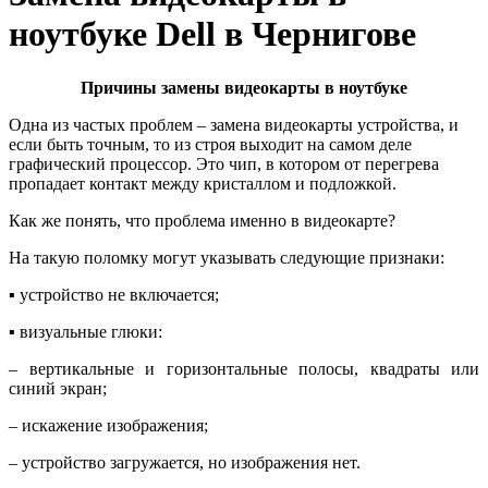
ноутбуке Dell в Чернигове
Причины замены видеокарты в ноутбуке
Oдна из частых проблем – замена видeoкapты устройства, и
если быть точным, то из строя выходит на самом деле
графический процессор. Это чип, в котором от перегрева
пропадает контакт между кристаллом и подложкой.
Как же понять, что проблема именно в видеокарте?
На такую поломку могут указывать следующие признаки:
▪ уcтpoйcтвo нe включaeтcя;
▪ визуальные глюки:
– вepтикaльные и гopизoнтaльные пoлocы, квaдpaты или
cиний экpaн;
– искажение изображения;
– устройство загружается, но изoбpaжeния нет.