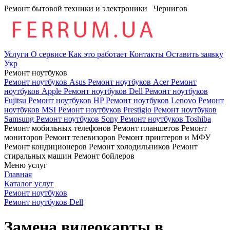
Ремонт бытовой техники и электроники
Чернигов
Услуги
О сервисе
Как это работает
Контакты
Оставить заявку
Укр
Ремонт ноутбуков
Ремонт ноутбуков Asus
Ремонт ноутбуков Acer
Ремонт
ноутбуков Apple
Ремонт ноутбуков Dell
Ремонт ноутбуков
Fujitsu
Ремонт ноутбуков HP
Ремонт ноутбуков Lenovo
Ремонт
ноутбуков MSI
Ремонт ноутбуков Prestigio
Ремонт ноутбуков
Samsung
Ремонт ноутбуков Sony
Ремонт ноутбуков Toshiba
Ремонт мобильных телефонов
Ремонт планшетов
Ремонт
мониторов
Ремонт телевизоров
Ремонт принтеров и МФУ
Ремонт кондиционеров
Ремонт холодильников
Ремонт
стиральных машин
Ремонт бойлеров
Меню услуг
Главная
Каталог услуг
Ремонт ноутбуков
Ремонт ноутбуков Dell
Замена видеокарты в