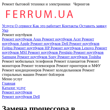
Ремонт бытовой техники и электроники
Чернигов
Услуги
О сервисе
Как это работает
Контакты
Оставить заявку
Укр
Ремонт ноутбуков
Ремонт ноутбуков Asus
Ремонт ноутбуков Acer
Ремонт
ноутбуков Apple
Ремонт ноутбуков Dell
Ремонт ноутбуков
Fujitsu
Ремонт ноутбуков HP
Ремонт ноутбуков Lenovo
Ремонт
ноутбуков MSI
Ремонт ноутбуков Prestigio
Ремонт ноутбуков
Samsung
Ремонт ноутбуков Sony
Ремонт ноутбуков Toshiba
Ремонт мобильных телефонов
Ремонт планшетов
Ремонт
мониторов
Ремонт телевизоров
Ремонт принтеров и МФУ
Ремонт кондиционеров
Ремонт холодильников
Ремонт
стиральных машин
Ремонт бойлеров
Меню услуг
Главная
Каталог услуг
Ремонт ноутбуков
Ремонт ноутбуков Dell
Замена процессора в