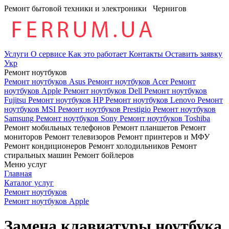
Ремонт бытовой техники и электроники
Чернигов
Услуги
О сервисе
Как это работает
Контакты
Оставить заявку
Укр
Ремонт ноутбуков
Ремонт ноутбуков Asus
Ремонт ноутбуков Acer
Ремонт
ноутбуков Apple
Ремонт ноутбуков Dell
Ремонт ноутбуков
Fujitsu
Ремонт ноутбуков HP
Ремонт ноутбуков Lenovo
Ремонт
ноутбуков MSI
Ремонт ноутбуков Prestigio
Ремонт ноутбуков
Samsung
Ремонт ноутбуков Sony
Ремонт ноутбуков Toshiba
Ремонт мобильных телефонов
Ремонт планшетов
Ремонт
мониторов
Ремонт телевизоров
Ремонт принтеров и МФУ
Ремонт кондиционеров
Ремонт холодильников
Ремонт
стиральных машин
Ремонт бойлеров
Меню услуг
Главная
Каталог услуг
Ремонт ноутбуков
Ремонт ноутбуков Apple
Замена клавиатуры ноутбука