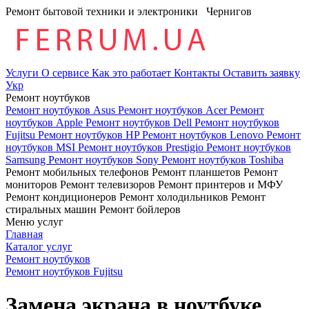
Ремонт бытовой техники и электроники
Чернигов
Услуги
О сервисе
Как это работает
Контакты
Оставить заявку
Укр
Ремонт ноутбуков
Ремонт ноутбуков Asus
Ремонт ноутбуков Acer
Ремонт
ноутбуков Apple
Ремонт ноутбуков Dell
Ремонт ноутбуков
Fujitsu
Ремонт ноутбуков HP
Ремонт ноутбуков Lenovo
Ремонт
ноутбуков MSI
Ремонт ноутбуков Prestigio
Ремонт ноутбуков
Samsung
Ремонт ноутбуков Sony
Ремонт ноутбуков Toshiba
Ремонт мобильных телефонов
Ремонт планшетов
Ремонт
мониторов
Ремонт телевизоров
Ремонт принтеров и МФУ
Ремонт кондиционеров
Ремонт холодильников
Ремонт
стиральных машин
Ремонт бойлеров
Меню услуг
Главная
Каталог услуг
Ремонт ноутбуков
Ремонт ноутбуков Fujitsu
Замена экрана в ноутбуке