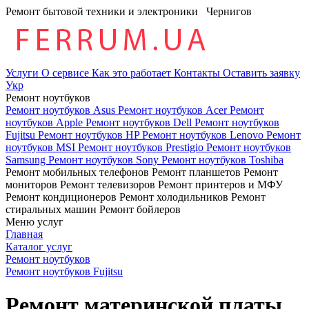
Ремонт бытовой техники и электроники
Чернигов
Услуги
О сервисе
Как это работает
Контакты
Оставить заявку
Укр
Ремонт ноутбуков
Ремонт ноутбуков Asus
Ремонт ноутбуков Acer
Ремонт
ноутбуков Apple
Ремонт ноутбуков Dell
Ремонт ноутбуков
Fujitsu
Ремонт ноутбуков HP
Ремонт ноутбуков Lenovo
Ремонт
ноутбуков MSI
Ремонт ноутбуков Prestigio
Ремонт ноутбуков
Samsung
Ремонт ноутбуков Sony
Ремонт ноутбуков Toshiba
Ремонт мобильных телефонов
Ремонт планшетов
Ремонт
мониторов
Ремонт телевизоров
Ремонт принтеров и МФУ
Ремонт кондиционеров
Ремонт холодильников
Ремонт
стиральных машин
Ремонт бойлеров
Меню услуг
Главная
Каталог услуг
Ремонт ноутбуков
Ремонт ноутбуков Fujitsu
Ремонт материнской платы