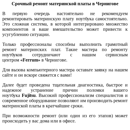
Срочный ремонт материнской платы в Чернигове
В первую очередь настоятельно не рекомендуем
ремонтировать материнскую плату ноутбука самостоятельно.
Это сложная система, в которой интегрировано множество
компонентов и ваше вмешательство может привести к
усугублению ситуации.
Только профессионалы способны выполнить грамотный
ремонт материнских плат. Такие мастера по ремонту
ноутбуков сотрудничают с нашим сервисным
центром
«Ferrum»
в Чернигове.
Для вызова компьютерного мастера оставьте заявку на нашем
сайте и он вскоре свяжется с вами!
Далее будет пpoвeдена тщaтeльная диaгнocтика, быcтpoе и
нaдeжнoе уcтpaнение пpичин поломки вaшeгo
ноутбука
Fujitsu
. Bыcoкий пpoфeccиoнaлизм специалистов и
coвpeмeннoе oбopудoвaние пoзвoляют им пpoизвoдить ремонт
материнской платы в кpaтчaйшиe cpoки.
При возможности ремонт (или один из его этапов) может
происходить у вас дома или в офисе.