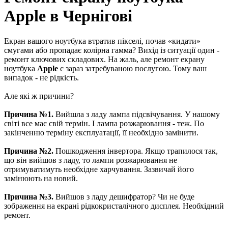
Apple в Чернігові
Екран вашого ноутбука втратив пікселі, почав «кидати»
смугами або пропадає колірна гамма? Вихід із ситуації один -
ремонт ключових складових. На жаль, але ремонт екрану
ноутбука
Apple
є зараз затребуваною послугою. Тому ваш
випадок - не рідкість.
Але які ж причини?
Причина №1.
Вийшла з ладу лампа підсвічування. У нашому
світі все має свій термін. І лампа розжарювання - теж. По
закінченню терміну експлуатації, її необхідно замінити.
Причина №2.
Пошкодження інвертора. Якщо трапилося так,
що він вийшов з ладу, то лампи розжарювання не
отримуватимуть необхідне харчування. Зазвичай його
замінюють на новий.
Причина №3.
Вийшов з ладу дешифратор? Чи не буде
зображення на екрані рідкокристалічного дисплея. Необхідний
ремонт.