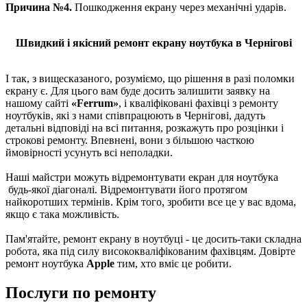
Причина №4.
Пошкодження екрану через механічні ударів.
Швидкий і якісний ремонт екрану ноутбука в Чернігові
І так, з вищесказаного, розуміємо, що рішення в разі поломки
екрану є. Для цього вам буде досить залишити заявку на
нашому сайті
«Ferrum»
, і кваліфіковані фахівці з ремонту
ноутбуків, які з нами співпрацюють в Чернігові, дадуть
детальні відповіді на всі питання, розкажуть про розцінки і
строкові ремонту. Впевнені, вони з більшою часткою
ймовірності усунуть всі неполадки.
Наші майстри можуть відремонтувати екран для ноутбука
будь-якої діагоналі. Відремонтувати його протягом
найкоротших термінів. Крім того, зробити все це у вас вдома,
якщо є така можливість.
Пам'ятайте, ремонт екрану в ноутбуці - це досить-таки складна
робота, яка під силу висококваліфікованим фахівцям. Довірте
ремонт ноутбука
Apple
тим, хто вміє це робити.
Послуги по ремонту