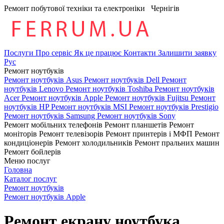
Ремонт побутової техніки та електроніки
Чернігів
Послуги
Про сервіс
Як це працює
Контакти
Залишити заявку
Рус
Ремонт ноутбуків
Ремонт ноутбуків Asus
Ремонт ноутбуків Dell
Ремонт
ноутбуків Lenovo
Ремонт ноутбуків Toshiba
Ремонт ноутбуків
Acer
Ремонт ноутбуків Apple
Ремонт ноутбуків Fujitsu
Ремонт
ноутбуків HP
Ремонт ноутбуків MSI
Ремонт ноутбуків Prestigio
Ремонт ноутбуків Samsung
Ремонт ноутбуків Sony
Ремонт мобільних телефонів
Ремонт планшетів
Ремонт
моніторів
Ремонт телевізорів
Ремонт принтерів і МФП
Ремонт
кондиціонерів
Ремонт холодильників
Ремонт пральних машин
Ремонт бойлерів
Меню послуг
Головна
Каталог послуг
Ремонт ноутбуків
Ремонт ноутбуків Apple
Ремонт екрану ноутбука