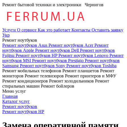
Ремонт бытовой техники и электроники
Чернигов
Услуги
О сервисе
Как это работает
Контакты
Оставить заявку
Укр
Ремонт ноутбуков
Ремонт ноутбуков Asus
Ремонт ноутбуков Acer
Ремонт
ноутбуков Apple
Ремонт ноутбуков Dell
Ремонт ноутбуков
Fujitsu
Ремонт ноутбуков HP
Ремонт ноутбуков Lenovo
Ремонт
ноутбуков MSI
Ремонт ноутбуков Prestigio
Ремонт ноутбуков
Samsung
Ремонт ноутбуков Sony
Ремонт ноутбуков Toshiba
Ремонт мобильных телефонов
Ремонт планшетов
Ремонт
мониторов
Ремонт телевизоров
Ремонт принтеров и МФУ
Ремонт кондиционеров
Ремонт холодильников
Ремонт
стиральных машин
Ремонт бойлеров
Меню услуг
Главная
Каталог услуг
Ремонт ноутбуков
Ремонт ноутбуков HP
Замена оперативной памяти