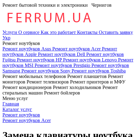
Ремонт бытовой техники и электроники
Чернигов
Услуги
О сервисе
Как это работает
Контакты
Оставить заявку
Укр
Ремонт ноутбуков
Ремонт ноутбуков Asus
Ремонт ноутбуков Acer
Ремонт
ноутбуков Apple
Ремонт ноутбуков Dell
Ремонт ноутбуков
Fujitsu
Ремонт ноутбуков HP
Ремонт ноутбуков Lenovo
Ремонт
ноутбуков MSI
Ремонт ноутбуков Prestigio
Ремонт ноутбуков
Samsung
Ремонт ноутбуков Sony
Ремонт ноутбуков Toshiba
Ремонт мобильных телефонов
Ремонт планшетов
Ремонт
мониторов
Ремонт телевизоров
Ремонт принтеров и МФУ
Ремонт кондиционеров
Ремонт холодильников
Ремонт
стиральных машин
Ремонт бойлеров
Меню услуг
Главная
Каталог услуг
Ремонт ноутбуков
Ремонт ноутбуков Acer
Замена клавиатуры ноутбука