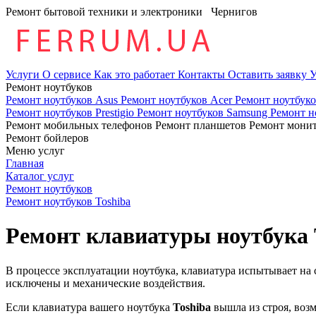
Ремонт бытовой техники и электроники
Чернигов
Услуги
О сервисе
Как это работает
Контакты
Оставить заявку
У
Ремонт ноутбуков
Ремонт ноутбуков Asus
Ремонт ноутбуков Acer
Ремонт ноутбук
Ремонт ноутбуков Prestigio
Ремонт ноутбуков Samsung
Ремонт н
Ремонт мобильных телефонов
Ремонт планшетов
Ремонт мони
Ремонт бойлеров
Меню услуг
Главная
Каталог услуг
Ремонт ноутбуков
Ремонт ноутбуков Toshiba
Ремонт клавиатуры ноутбука 
В процессе эксплуатации ноутбука, клавиатура испытывает на 
исключены и механические воздействия.
Если клавиатура вашего ноутбука
Toshiba
вышла из строя, воз