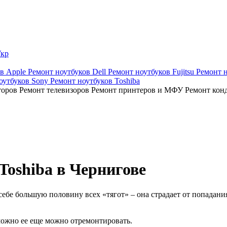
кр
ов Apple
Ремонт ноутбуков Dell
Ремонт ноутбуков Fujitsu
Ремонт 
оутбуков Sony
Ремонт ноутбуков Toshiba
торов
Ремонт телевизоров
Ремонт принтеров и МФУ
Ремонт кон
Toshiba в Чернигове
себе большую половину всех «тягот» – она страдает от попадан
можно ее еще можно отремонтировать.