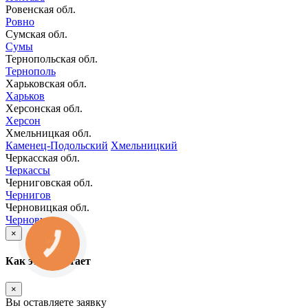
Ровенская обл.
Ровно
Сумская обл.
Сумы
Тернопольская обл.
Тернополь
Харьковская обл.
Харьков
Херсонская обл.
Херсон
Хмельницкая обл.
Каменец-Подольский
Хмельницкий
Черкасская обл.
Черкассы
Черниговская обл.
Чернигов
Черновицкая обл.
Черновцы
×
КНОПКА
ЗВ'ЯЗКУ
Как это работает
×
Вы оставляете заявку