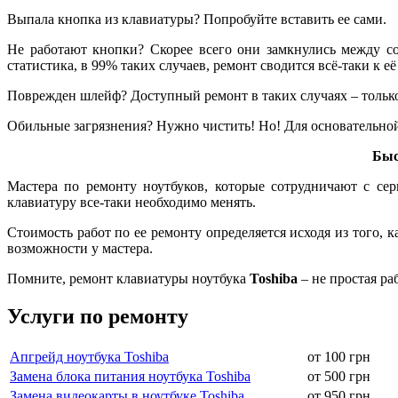
Выпала кнопка из клавиатуры? Попробуйте вставить ее сами.
Не работают кнопки? Скорее всего они замкнулись между со
статистика, в 99% таких случаев, ремонт сводится всё-таки к её
Поврежден шлейф? Доступный ремонт в таких случаях – только 
Обильные загрязнения? Нужно чистить! Но! Для основательной
Быс
Мастера по ремонту ноутбуков, которые сотрудничают с се
клавиатуру все-таки необходимо менять.
Стоимость работ по ее ремонту определяется исходя из того, 
возможности у мастера.
Помните, ремонт клавиатуры ноутбука
Toshiba
– не простая ра
Услуги по ремонту
Апгрейд ноутбука Toshiba
от 100 грн
Замена блока питания ноутбука Toshiba
от 500 грн
Замена видеокарты в ноутбуке Toshiba
от 950 грн