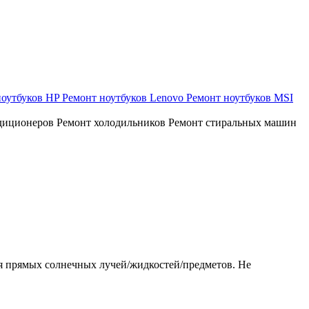
ноутбуков HP
Ремонт ноутбуков Lenovo
Ремонт ноутбуков MSI
диционеров
Ремонт холодильников
Ремонт стиральных машин
ия прямых солнечных лучей/жидкостей/предметов. Не